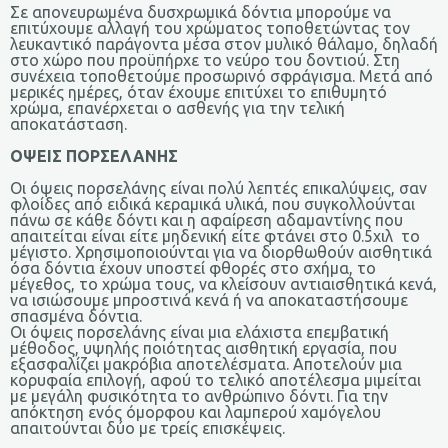
Σε απονευρωμένα δυσχρωμικά δόντια μπορούμε να
επιτύχουμε αλλαγή του χρώματος τοποθετώντας τον
λευκαντικό παράγοντα μέσα στον μυλικό θάλαμο, δηλαδή
στο χώρο που προϋπήρχε το νεύρο του δοντιού. Στη
συνέχεια τοποθετούμε προσωρινό σφράγισμα. Μετά από
μερικές ημέρες, όταν έχουμε επιτύχει το επιθυμητό
χρώμα, επανέρχεται ο ασθενής για την τελική
αποκατάσταση.
ΟΨΕΙΣ ΠΟΡΣΕΛΑΝΗΣ
Οι όψεις πορσελάνης είναι πολύ λεπτές επικαλύψεις, σαν
φλοίδες από ειδικά κεραμικά υλικά, που συγκολλούνται
πάνω σε κάθε δόντι και η αφαίρεση αδαμαντίνης που
απαιτείται είναι είτε μηδενική είτε φτάνει στο 0.5χιλ το
μέγιστο. Χρησιμοποιούνται για να διορθωθούν αισθητικά
όσα δόντια έχουν υποστεί φθορές στο σχήμα, το
μέγεθος, το χρώμα τους, να κλείσουν αντιαισθητικά κενά,
να ισιώσουμε μπροστινά κενά ή να αποκαταστήσουμε
σπασμένα δόντια.
Οι όψεις πορσελάνης είναι μια ελάχιστα επεμβατική
μέθοδος, υψηλής ποιότητας αισθητική εργασία, που
εξασφαλίζει μακρόβια αποτελέσματα. Αποτελούν μια
κορυφαία επιλογή, αφού το τελικό αποτέλεσμα μιμείται
με μεγάλη φυσικότητα το ανθρώπινο δόντι. Για την
απόκτηση ενός όμορφου και λαμπερού χαμόγελου
απαιτούνται δύο με τρείς επισκέψεις.