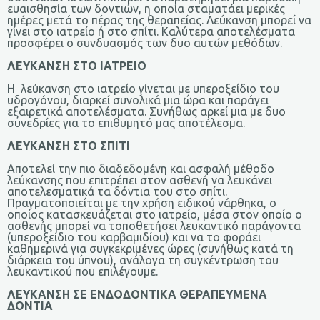
ευαισθησία των δοντιών, η οποία σταματάει μερικές
ημέρες μετά το πέρας της θεραπείας. Λεύκανση μπορεί να
γίνει στο ιατρείο ή στο σπίτι. Καλύτερα αποτελέσματα
προσφέρει ο συνδυασμός των δυο αυτών μεθόδων.
ΛΕΥΚΑΝΣΗ ΣΤΟ ΙΑΤΡΕΙΟ
Η λεύκανση στο ιατρείο γίνεται με υπεροξείδιο του
υδρογόνου, διαρκεί συνολικά μια ώρα και παράγει
εξαιρετικά αποτελέσματα. Συνήθως αρκεί μια με δυο
συνεδρίες για το επιθυμητό μας αποτέλεσμα.
ΛΕΥΚΑΝΣΗ ΣΤΟ ΣΠΙΤΙ
Αποτελεί την πιο διαδεδομένη και ασφαλή μέθοδο
λεύκανσης που επιτρέπει στον ασθενή να λευκάνει
αποτελεσματικά τα δόντια του στο σπίτι.
Πραγματοποιείται με την χρήση ειδικού νάρθηκα, ο
οποίος κατασκευάζεται στο ιατρείο, μέσα στον οποίο ο
ασθενής μπορεί να τοποθετήσει λευκαντικό παράγοντα
(υπεροξείδιο του καρβαμιδίου) και να το φοράει
καθημερινά για συγκεκριμένες ώρες (συνήθως κατά τη
διάρκεια του ύπνου), ανάλογα τη συγκέντρωση του
λευκαντικού που επιλέγουμε.
ΛΕΥΚΑΝΣΗ ΣΕ ΕΝΔΟΔΟΝΤΙΚΑ ΘΕΡΑΠΕΥΜΕΝΑ
ΔΟΝΤΙΑ