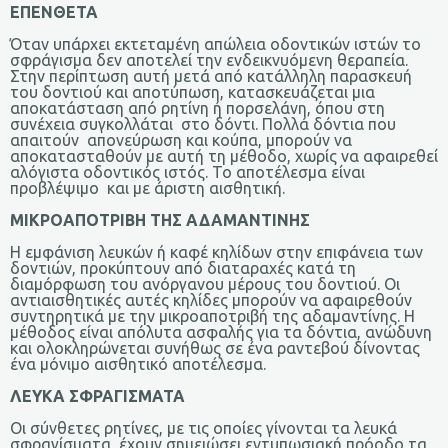
ΕΠΕΝΘΕΤΑ
Όταν υπάρχει εκτεταμένη απώλεια οδοντικών ιστών το
σφράγισμα δεν αποτελεί την ενδεικνυόμενη θεραπεία.
Στην περίπτωση αυτή μετά από κατάλληλη παρασκευή
του δοντιού και αποτύπωση, κατασκευάζεται μια
αποκατάσταση από ρητίνη ή πορσελάνη, όπου στη
συνέχεια συγκολλάται στο δόντι. Πολλά δόντια που
απαιτούν απονεύρωση και κούπα, μπορούν να
αποκατασταθούν με αυτή τη μέθοδο, χωρίς να αφαιρεθεί
αλόγιστα οδοντικός ιστός. Το αποτέλεσμα είναι
προβλέψιμο και με άριστη αισθητική.
ΜΙΚΡΟΑΠΟΤΡΙΒΗ ΤΗΣ ΑΔΑΜΑΝΤΙΝΗΣ
Η εμφάνιση λευκών ή καφέ κηλίδων στην επιφάνεια των
δοντιών, προκύπτουν από διαταραχές κατά τη
διαμόρφωση του ανόργανου μέρους του δοντιού. Οι
αντιαισθητικές αυτές κηλίδες μπορούν να αφαιρεθούν
συντηρητικά με την μικροαποτριβή της αδαμαντίνης. Η
μέθοδος είναι απόλυτα ασφαλής για τα δόντια, ανώδυνη
και ολοκληρώνεται συνήθως σε ένα ραντεβού δίνοντας
ένα μόνιμο αισθητικό αποτέλεσμα.
ΛΕΥΚΑ ΣΦΡΑΓΙΣΜΑΤΑ
Οι σύνθετες ρητίνες, με τις οποίες γίνονται τα λευκά
σφραγίσματα, έχουν σημειώσει εντυπωσιακή πρόοδο τα