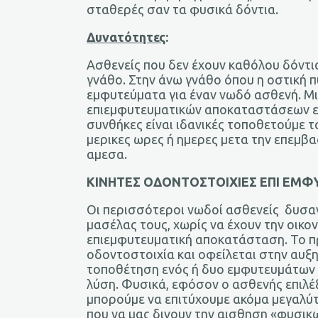
σταθερές σαν τα φυσικά δόντια.
Δυνατότητες
:
Ασθενείς που δεν έχουν καθόλου δόντι
γνάθο. Στην άνω γνάθο όπου η οστική π
εμφυτεύματα για έναν νωδό ασθενή. Μ
επιεμφυτευματικών αποκαταστάσεων εί
συνθήκες είναι ιδανικές τοποθετούμε 
μερικες ωρες ή ημερες μετα την επεμβα
αμεσα.
ΚΙΝΗΤΕΣ ΟΔΟΝΤΟΣΤΟΙΧΙΕΣ ΕΠΙ ΕΜ
Οι περισσότεροι νωδοί ασθενείς δυσα
μασέλας τους, χωρίς να έχουν την οικο
επιεμφυτευματική αποκατάσταση. Το π
οδοντοστοιχία και οφείλεται στην αυξ
τοποθέτηση ενός ή δυο εμφυτευμάτων μ
λύση. Φυσικά, εφόσον ο ασθενής επιλ
μπορούμε να επιτύχουμε ακόμα μεγαλύ
που να μας δινουν την αισθηση «φυσικ