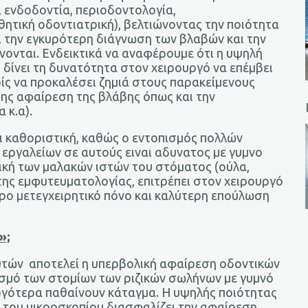
, ενδοδοντία, περιοδοντολογία,
θητική οδοντιατρική), βελτιώνοντας την ποιότητα
 την εγκυρότερη διάγνωση των βλαβών και την
ονται. Ενδεικτικά να αναφέρουμε ότι η υψηλή
 δίνει τη δυνατότητα στον χειρουργό να επέμβει
ρίς να προκαλέσει ζημιά στους παρακείμενους
ήρης αφαίρεση της βλάβης όπως και την
 κ.α).
ι καθοριστική, καθώς ο εντοπισμός πολλών
 εργαλείων σε αυτούς ειναι αδυνατος με γυμνο
γική των μαλακών ιστών του στόματος (ούλα,
α της εμφυτευματολογίας, επιτρέπει στον χειρουργό
ερο μετεγχειρητικό πόνο και καλύτερη επούλωση
»;
υτών αποτελεί η υπερβολική αφαίρεση οδοντικών
πισμό των στομίων των ριζικών σωλήνων με γυμνό
αργότερα παθαίνουν κάταγμα. Η υψηλής ποιότητας
 του μικροσκοπίου διασφαλίζει την αφαίρεση