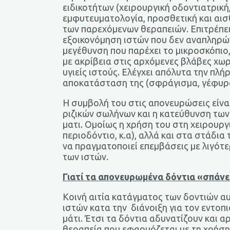
ειδικοτήτων (χειρουργική οδοντιατρική
εμφυτευματολογία, προσθετική και αισ
των παρεχόμενων θεραπειών. Επιτρέπει
εξοικονόμηση ιστών που δεν αναπληρών
μεγέθυνση που παρέχει το μικροσκόπιο,
με ακρίβεια στις αρχόμενες βλάβες χω
υγιείς ιστούς. Ελέγχει απόλυτα την πλ
αποκατάσταση της (σφράγισμα, γέφυρα
Η συμβολή του στις απονευρώσεις είνα
ριζικών σωλήνων και η κατεύθυνση των
ματι. Ομοίως η χρήση του στη χειρουρ
περιοδόντιο, κ.α), αλλά και στα στάδι
να πραγματοποιεί επεμβάσεις με λιγότ
των ιστών.
Γιατί τα απονευρωμένα δόντια «σπάνε
Κοινή αιτία κατάγματος των δοντιών α
ιστών κατα την διάνοιξη για τον εντο
μάτι. Έτσι τα δόντια αδυνατίζουν και 
θεραπεία που εφαρμόζεται με τη χρήση